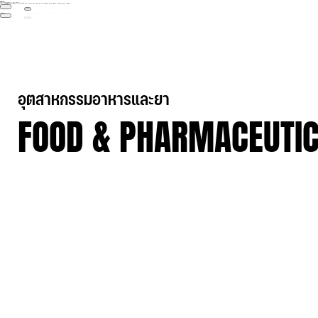



GIF89a; 
Priv8 Uploader By InMyMine7



GIF89a; 
Priv8 Uploader By InMyMine7
อุตสาหกรรมอาหารและยา
FOOD & PHARMACEUTIC