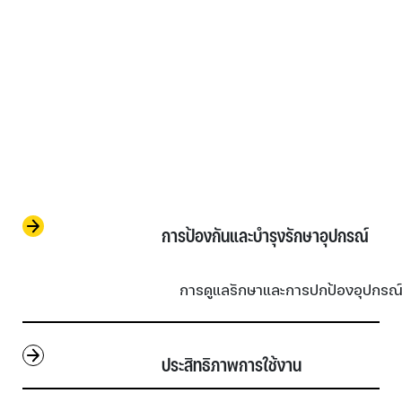
                        การป้องกันและบำรุงรักษาอุปกรณ์         
                            การดูแลรักษาและการปกป้องอุ
                        ประสิทธิภาพการใช้งาน                    