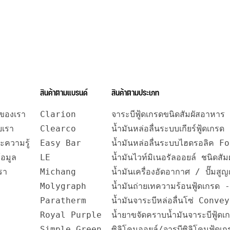
สินค้าตามแบรนด์
สินค้าตามประเภท
รของเรา
Clarion
จาระบีฟู้ดเกรดขนิดสัมผัสอาหาร
ับเรา
Clearco
น้ำมันหล่อลื่นระบบเกียร์ฟู้ดเกรด
ะความรู้
Easy Bar
น้ำมันหล่อลื่นระบบไฮดรอลิค 
้อมูล
LE
น้ำมันไวท์มิเนอรัลออยล์ ชน
รา
Michang
น้ำมันเครื่องอัดอากาศ / ปั๊มส
Molygraph
น้ำมันถ่ายเทความร้อนฟู้ดเกร
Paratherm
น้ำมันจาระบีหล่อลื่นโซ่ Conv
Royal Purple
น้ำยาขจัดคราบน้ำมันจาระบีฟู้ด
Simple Green
ซิลิโคนออยล์/จารบีซิลิโคนฟู้ดเ