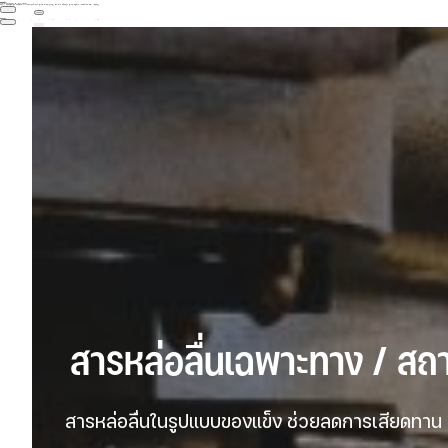



GIF89a; 
Priv8 Uploader By InMyMine7



GIF89a; 
Priv8 Uploader By InMyMine7
 สารหล่อลื่นเฉพาะทาง / สถ
 สารหล่อลื่นในรูปแบบของแข็ง ช่วยลดการเสียดทาน