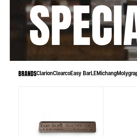
 SPECI
BRANDS
Clarion
Clearco
Easy Bar
LE
Michang
Molygra