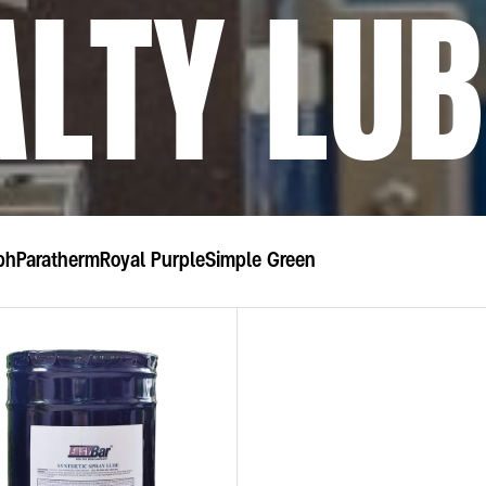
ALTY LU
ph
Paratherm
Royal Purple
Simple Green