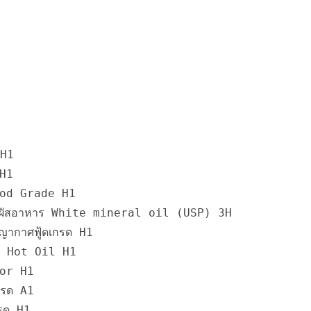
 H1
 H1
Food Grade H1
ิดสัมผัสอาหาร White mineral oil (USP) 3H
ูญญากาศฟู้ดเกรด H1
ด - Hot Oil H1
eyor H1
เกรด A1
กรด H1