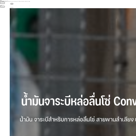



GIF89a; 
Priv8 Uploader By InMyMine7



GIF89a; 
Priv8 Uploader By InMyMine7
 น้ำมันจาระบีหล่อลื่นโซ่ Co
 น้ำมัน จาระบีสำหรับการหล่อลื่นโซ่ สายพานลำเลีย