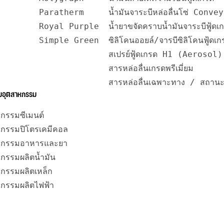
Paratherm
น้ำมันจาระบีหล่อลื่นโซ่ Conv
Royal Purple
น้ำยาขจัดคราบน้ำมันจาระบีฟู้ด
Simple Green
ซิลิโคนออยล์/จารบีซิลิโคนฟู้ดเ
สเปรย์ฟู้ดเกรด H1 (Aerosol)
สารหล่อลื่นเกรดพรีเมี่ยม
สารหล่อลื่นเฉพาะทาง / สถานะ
ามอุตสาหกรรม
กรรมซีเมนต์
หกรรมปิโตรเคมีคอล
หกรรมอาหารและยา
กรรมผลิตน้ำมัน
กรรมผลิตเหล็ก
หกรรมผลิตไฟฟ้า