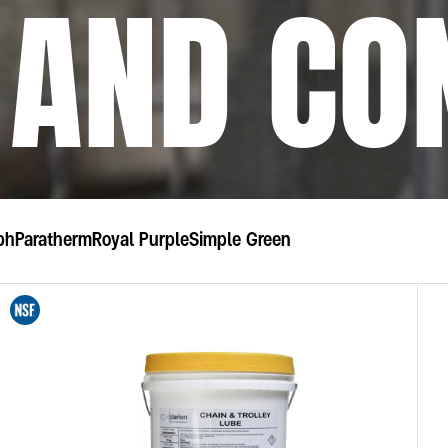
 AND CO
ph
Paratherm
Royal Purple
Simple Green