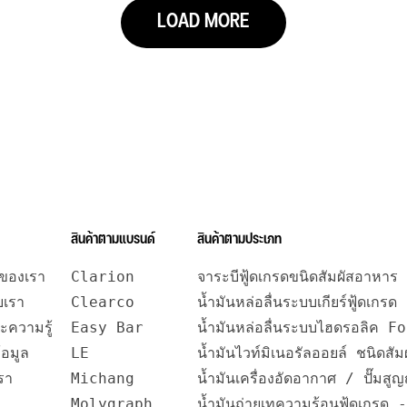
LOAD MORE
สินค้าตามแบรนด์
สินค้าตามประเภท
รของเรา
Clarion
จาระบีฟู้ดเกรดขนิดสัมผัสอาหาร
ับเรา
Clearco
น้ำมันหล่อลื่นระบบเกียร์ฟู้ดเกรด
ะความรู้
Easy Bar
น้ำมันหล่อลื่นระบบไฮดรอลิค 
้อมูล
LE
น้ำมันไวท์มิเนอรัลออยล์ ชน
รา
Michang
น้ำมันเครื่องอัดอากาศ / ปั๊มส
Molygraph
น้ำมันถ่ายเทความร้อนฟู้ดเกร