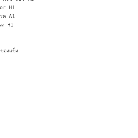
eyor H1
เกรด A1
กรด H1
ของแข็ง