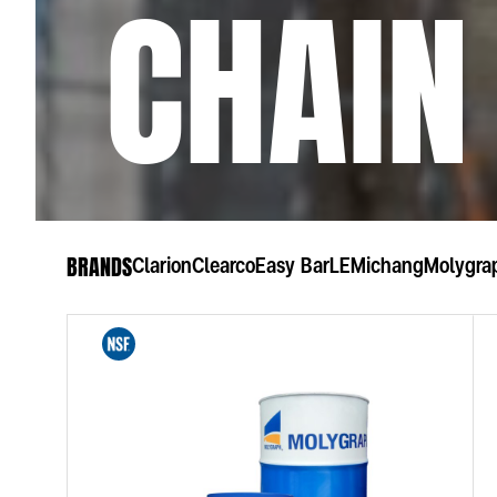
 CHAIN
BRANDS
Clarion
Clearco
Easy Bar
LE
Michang
Molygra