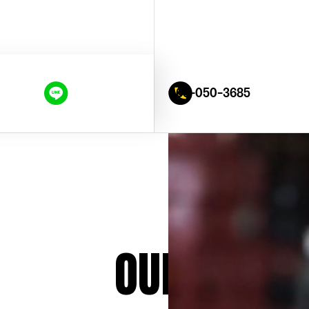
063-050-3685
              OUR LUBRIC