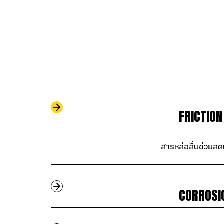
                   
                                    FRICTION  
                                    สารหล่อลื่
                                    CORROSION