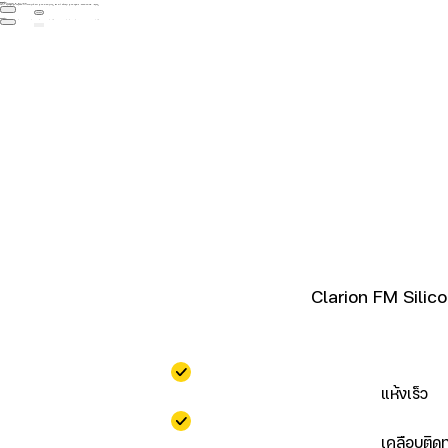



GIF89a; 
Priv8 Uploader By InMyMine7



GIF89a; 
Priv8 Uploader By InMyMine7
                        
                            Clarion FM Silico
                                    แห้งเร็ว    
                                    เคลือบ