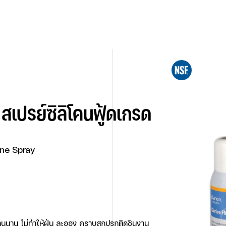
    สเปรย์ซิลิโคนฟู้ดเกรด               
ne Spray                        
                            
ติดทนนาน ไม่ทำให้ฝุ่น ละออง คราบสกปรกติดชินงาน                              