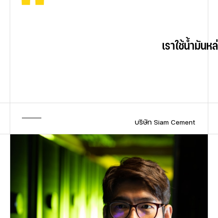
"
"
"
"
                                                เราใช้
                                                ในฐาน
                                                ผมเ
                                                น้
                                            บริษัท Siam Cement              