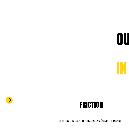
                              
                                
                                    FRICTION                
                                    สารหล่อลื่นช่วยลดแรงเสียดทานระห