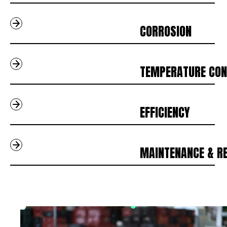
                                    CORROSION             
                                    TEMPERATURE CONTRO
                                    EFFICIENCY             
                                    MAINTENANCE & REPA