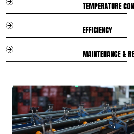
                                    TEMPERATURE CONTRO
                                    EFFICIENCY             
                                    MAINTENANCE & REPA