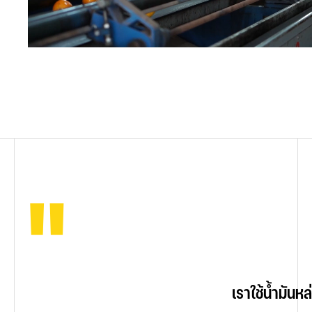
"
"
"
"
                                                เราใช้
                                                ในฐาน
                                                ผมเ
                                                น้