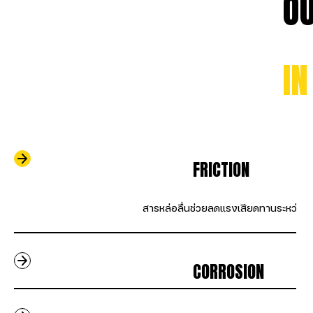
                              
                                
                                    FRICTION                
                                    สารหล่อลื่นช่วยลดแรงเสียดทานระห
                                    CORROSION             