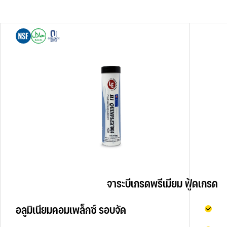
       
                                    จาระบีเกรดพรีเมียม ฟู้ดเกรด
         
อลูมิเนียมคอมเพล็กซ์ รอบจัด                                
     